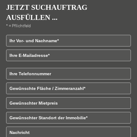
JETZT SUCHAUFTRAG
AUSFÜLLEN ...
* = Pflichtfeld
Vor - und Nachname
E-Mailadresse
B
Telefonnummer
i
t
Gewünschte Fläche / Zimmeranzahl
t
e
l
Gewünschter Mietpreis
a
s
Gewünschter Standort der Immobilien
s
e
d
Nachricht
i