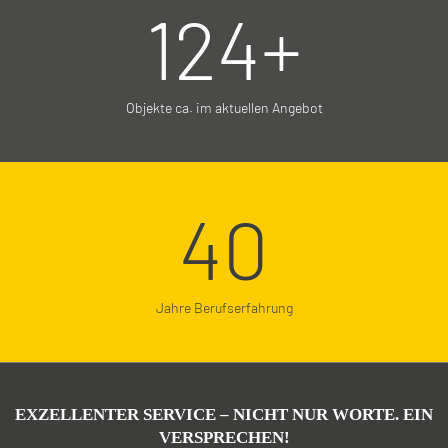
124
+
Objekte ca. im aktuellen Angebot
40
Jahre Berufs­erfahrung
EXZELLENTER SERVICE – NICHT NUR WORTE. EIN
VERSPRECHEN!