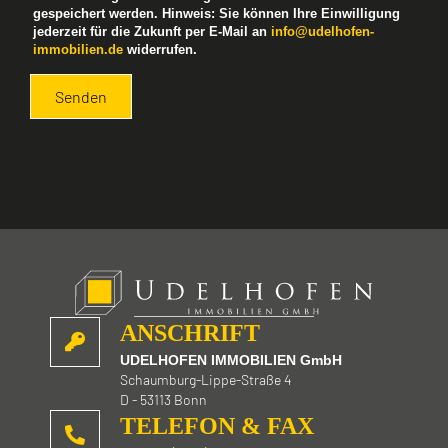
t
gespeichert werden. Hinweis: Sie können Ihre Einwilligung
e
jederzeit für die Zukunft per E-Mail an
info@udelhofen-
l
immobilien.de
widerrufen.
a
s
s
e
d
i
e
s
e
s
F
e
l
d
ANSCHRIFT
l
UDELHOFEN IMMOBILIEN GmbH
e
Schaumburg-Lippe-Straße 4
e
D - 53113 Bonn
r
TELEFON & FAX
.