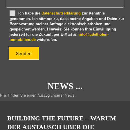
e
s
Ich habe die
Datenschutzerklärung
zur Kenntnis
e
genommen. Ich stimme zu, dass meine Angaben und Daten zur
s
Beantwortung meiner Anfrage elektronisch erhoben und
F
gespeichert werden. Hinweis: Sie können Ihre Einwilligung
e
jederzeit für die Zukunft per E-Mail an
info@udelhofen-
l
immobilien.de
widerrufen.
d
l
e
e
r
.
NEWS ...
Hier finden Sie einen Auszug unserer News.
BUILDING THE FUTURE – WARUM
DER AUSTAUSCH ÜBER DIE