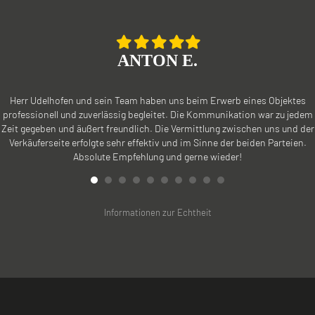
Filled
Filled
Filled
Filled
Filled
star
star
star
star
star
ANTON E.
Herr Udelhofen und sein Team haben uns beim Erwerb eines Objektes
professionell und zuverlässig begleitet. Die Kommunikation war zu jedem
Zeit gegeben und äußert freundlich. Die Vermittlung zwischen uns und der
Verkäuferseite erfolgte sehr effektiv und im Sinne der beiden Parteien.
Absolute Empfehlung und gerne wieder!
Informationen zur Echtheit