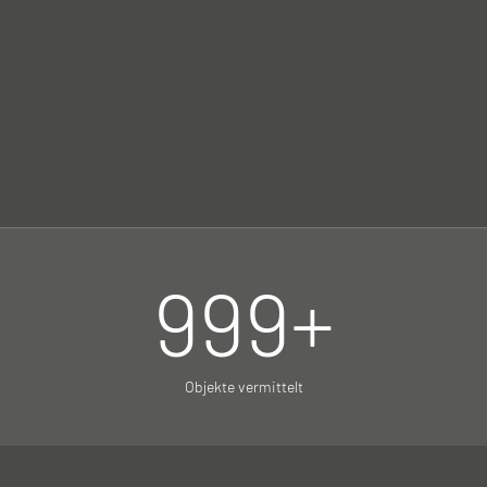
999
+
Objekte vermittelt