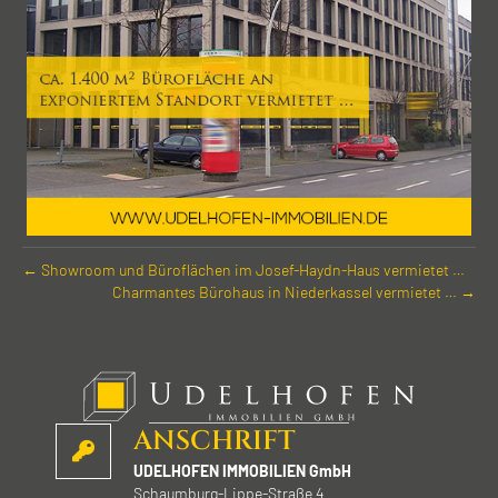
← Show­room und Büro­flächen im Josef-Haydn-Haus vermietet …
Charmantes Büro­haus in Nieder­kassel vermietet … →
ANSCHRIFT
UDELHOFEN IMMOBILIEN GmbH
Schaumburg-Lippe-Straße 4