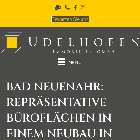
Bewerten Sie uns
MENÜ
BAD NEUEN­AHR:
REPRÄSEN­TATIVE
BÜRO­FLÄCHEN IN
EINEM NEUBAU IN