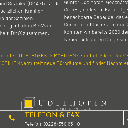
Günter Udelhofen, Geschäft
nd Soziales (BMAS) u. a. die
GmbH. „In diesem Fall übrige
esetzlichen Kranken-,
benachbarte Gebäude, das eb
ie der Sozialen
Gesamtmietfläche von rund 2
sie eng mit dem BMAS und
konnten wir bereits 2020 de
heit (BMG) zusammen.
Neues: Alle guten Dinge sind
vermietet: UDELHOFEN IMMOBILIEN vermittelt Mieter für
BILIEN vermittelt neue Büro­räume und findet Nach­mie
TELEFON & FAX
Telefon: (0228) 350 65 - 0