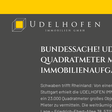
BUNDES­SACHE! U
QUADRAT­­METER M
IMMOBILIEN­­AUF
Schwaben trifft Rheinland: Von eine
Stuttgart erhielt die UDELHOFEN I
ein 23.000 Quadratmeter großes Obj
Mieter zu vermitteln. Die weiträumi
Lage – Friedrich-Ebert-Allee 38, 531