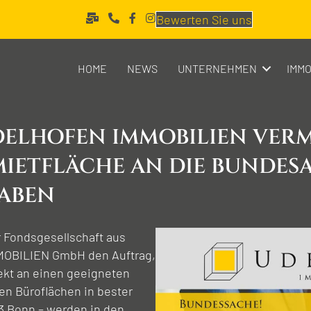
Bewerten Sie uns
HOME
NEWS
UNTERNEHMEN
IMMO
DELHOFEN IMMOBILIEN VERMI
IET­­FLÄCHE AN DIE BUNDES­
GABEN
r Fondsgesellschaft aus
MMOBILIEN GmbH den Auftrag,
ekt an einen geeigneten
gen Büroflächen in bester
13 Bonn – werden in den