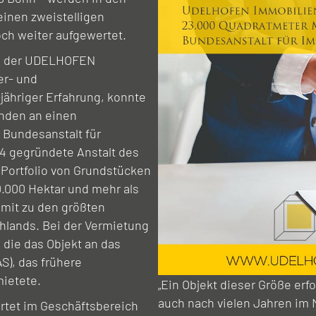
inen zweistelligen
och weiter aufgewertet.
am der UDELHOFEN
er- und
ähriger Erfahrung, konnte
nden an einen
 Bundesanstalt für
4 gegründete Anstalt des
 Portfolio von Grundstücken
0.000 Hektar und mehr als
amit zu den größten
lands. Bei der Vermietung
 die das Objekt an das
S), das frühere
ietete.
„Ein Objekt dieser Größe erf
auch nach vielen Jahren im M
tet im Geschäftsbereich