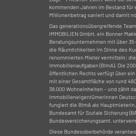
kommenden Jahren im Bestand für e
Millionenbetrag saniert und damit n
Das generationsübergreifende Te
IMMOBILIEN GmbH, ein Bonner Makl
Beratungsunternehmen mit über 35-j
die Räumlichkeiten im Sinne des Ku
renommierten Mieter vermitteln: die
Immobilienaufgaben (BImA). Die 200
öffentlichen Rechts verfügt über ein
mit einer Gesamtfläche von rund 46
38.000 Wohneinheiten – und zählt d
Immobilieneigentümerinnen Deutsch
fungiert die BImA als Hauptmieterin,
Bundesamt für Soziale Sicherung (BA
Bundesversicherungsamt, unterverm
Diese Bundesoberbehörde verantwor