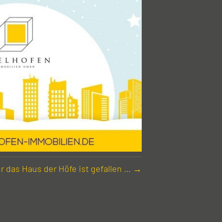
ür das Haus der Höfe ist gefallen … →