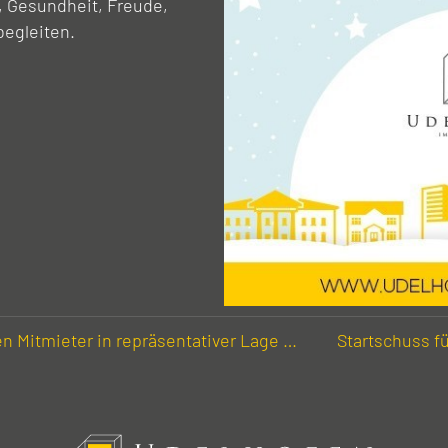
 Gesundheit, Freude,
begleiten.
n Mitmieter in repräsen­tativer Lage …
Start­schuss f