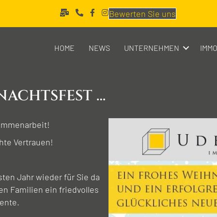
Bewerten Sie uns
HOME
NEWS
UNTERNEHMEN
IMMO
NACHTS­FEST …
ammenarbeit!
hte Vertrauen!
ten Jahr wieder für Sie da
n Familien ein friedvolles
ente.