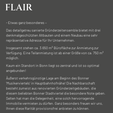
FLAIR
- Etwas ganz besonderes –
Das detailgetreu sanierte Gründerzeitensemble bietet mit drei
denkmalgeschützten Altbauten und einem Neubau eine sehr
repräsentative Adresse für Ihr Unternehmen.
Insgesamt stehen ca. 3.650 m² Bürofläche zur Anmietung zur
Verfügung. Eine Teilanmietung ist ab einer Größe von ca. 750 m²
möglich.
Kaum ein Standort in Bonn liegt so zentral und ist so optimal
angebunden!
Äußerst verkehrsgünstige Lage am Beginn des Bonner
'Musikerviertels' in Hauptbahnhofnähe! Die Nachbarschaft
besteht zumeist aus renovierten Gründerzeitgebäuden, die
diesem beliebten Bonner Stadtviertel die besondere Note geben.
Selten hat man die Gelegenheit, eine solch hervorragende
Immobilie vermieten zu dürfen. Ganz besonders freuen wir uns,
Ihnen diese Rarität provisionsfrei anbieten zu können.