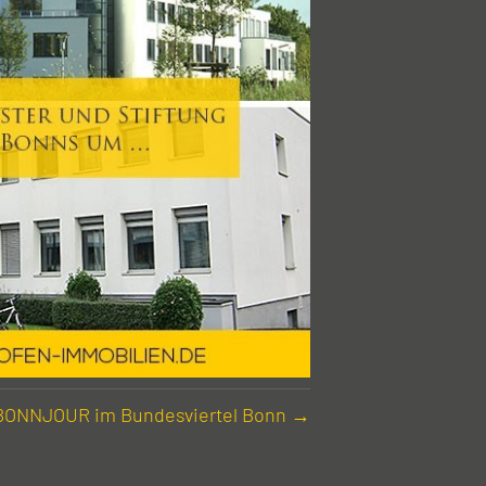
 BONN­JOUR im Bundes­viertel Bonn →