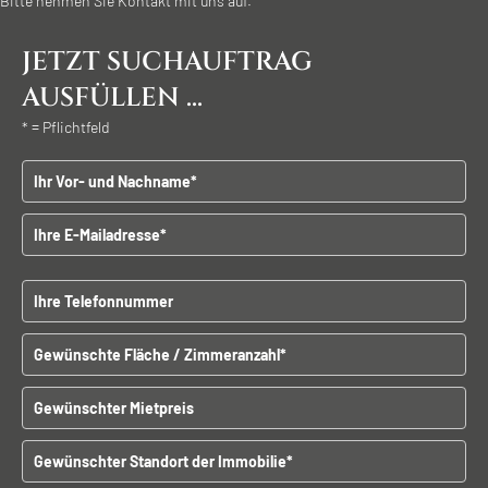
Bitte nehmen Sie Kontakt mit uns auf.
JETZT SUCHAUFTRAG
AUSFÜLLEN ...
* = Pflichtfeld
Vor - und Nachname
E-Mailadresse
B
Telefonnummer
i
t
Gewünschte Fläche / Zimmeranzahl
t
e
l
Gewünschter Mietpreis
a
s
Gewünschter Standort der Immobilien
s
e