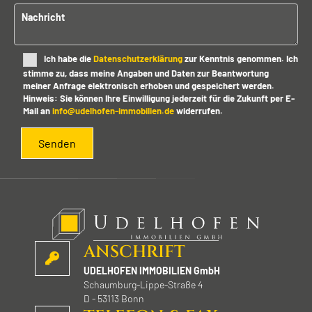
d
Nachricht
i
e
s
Ich habe die
Datenschutzerklärung
zur Kenntnis genommen. Ich
e
stimme zu, dass meine Angaben und Daten zur Beantwortung
s
meiner Anfrage elektronisch erhoben und gespeichert werden.
F
Hinweis: Sie können Ihre Einwilligung jederzeit für die Zukunft per E-
e
Mail an
info@udelhofen-immobilien.de
widerrufen.
l
d
l
e
e
r
.
ANSCHRIFT
UDELHOFEN IMMOBILIEN GmbH
Schaumburg-Lippe-Straße 4
D - 53113 Bonn