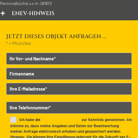
Personalküche u.v.m. (#901)
ENEV-HINWEIS
JETZT DIESES OBJEKT ANFRAGEN ...
* = Pflichtfeld
Vor- und Nachname
Firmenname
E-Mailadresse
B
Telefonnummer
i
t
t
Ich habe die
Datenschutzerklärung
zur Kenntnis genommen. Ich
e
stimme zu, dass meine Angaben und Daten zur Beantwortung
meiner Anfrage elektronisch erhoben und gespeichert werden.
l
Hinweis: Sie können Ihre Einwilligung jederzeit für die Zukunft per E-