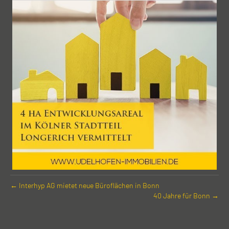
← Interhyp AG mietet neue Büro­flächen in Bonn
40 Jahre für Bonn →