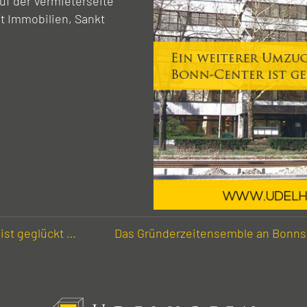
uf der Vermieterseite
t Immobilien, Sankt
st geglückt …
Das Gründer­zeiten­semble an Bonns