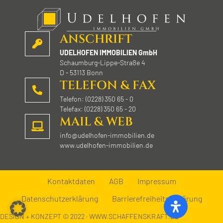
ANSCHRIFT
UDELHOFEN IMMOBILIEN GmbH
Schaumburg-Lippe-Straße 4
D - 53113 Bonn
TELEFON & FAX
Telefon: (0228) 350 65 - 0
Telefax: (0228) 350 65 - 20
MAIL & WEB
info@udelhofen-immobilien.de
www.udelhofen-immobilien.de
Kontaktdaten
AGB
Impressum
Datenschutzerklärung
Barrierefreiheitserklärung
DESIGN + KONZEPT © 2022 · WWW.SCHAFFENSKRAFT.DE