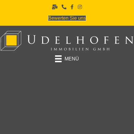
Bewerten Sie uns
MENÜ
OBJEKT 4548
ca. 191 m²
Vermietung von charmanten Büroflächen im Rhein-Sieg-Kreis
Die Büroflächen liegen in einem gewerblich geprägten Bereich im
Ortsteil Villip der Gemeinde Wachtberg im Rhein-Sieg-Kreis. Bei dem
Gebäude handelt es sich um ein Wohn- und Geschäftshaus aus dem