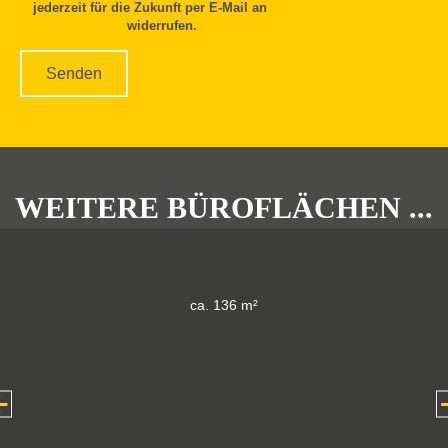
Mehr erfahren
WIR FINDEN FÜR SIE IHRE WUNSCH-
IMMOBILIE ...
Sehr gerne informieren wir Sie über weitere Objekte.
Bitte nehmen Sie Kontakt mit uns auf.
JETZT SUCHAUFTRAG
AUSFÜLLEN ...
* = Pflichtfeld