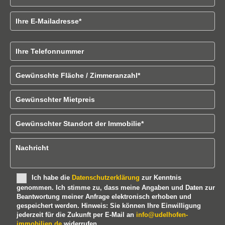
E-Mailadresse
B
Telefonnummer
i
t
Gewünschte Fläche / Zimmeranzahl
t
e
l
Gewünschter Mietpreis
a
s
Gewünschter Standort der Immobilien
s
e
d
Nachricht
i
e
s
Ich habe die
Datenschutzerklärung
zur Kenntnis
e
genommen. Ich stimme zu, dass meine Angaben und Daten zur
s
Beantwortung meiner Anfrage elektronisch erhoben und
F
gespeichert werden. Hinweis: Sie können Ihre Einwilligung
e
jederzeit für die Zukunft per E-Mail an
info@udelhofen-
l
immobilien.de
widerrufen.