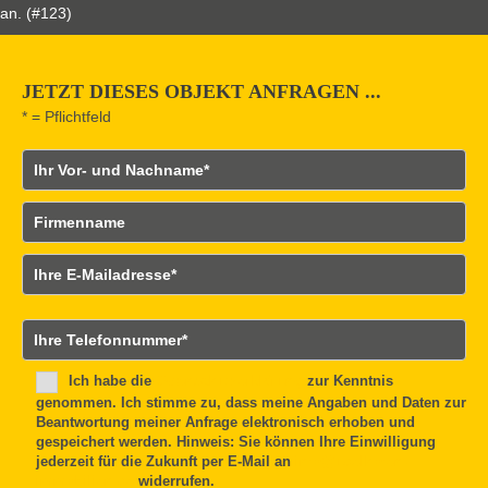
an. (#123)
JETZT DIESES OBJEKT ANFRAGEN ...
* = Pflichtfeld
Vor- und Nachname
Firmenname
E-Mailadresse
B
Telefonnummer
i
t
Ich habe die
Datenschutzerklärung
zur Kenntnis
t
genommen. Ich stimme zu, dass meine Angaben und Daten zur
e
Beantwortung meiner Anfrage elektronisch erhoben und
l
gespeichert werden. Hinweis: Sie können Ihre Einwilligung
a
jederzeit für die Zukunft per E-Mail an
info@udelhofen-
s
immobilien.de
widerrufen.