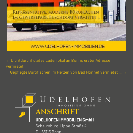
← Licht­durchflutetes Laden­lokal an Bonns erster Adresse
vermietet …
Gepflegte Büro­flächen im Herzen von Bad Honnef vermietet … →
ANSCHRIFT
UDELHOFEN IMMOBILIEN GmbH
Schaumburg-Lippe-Straße 4
D - 53113 Bonn