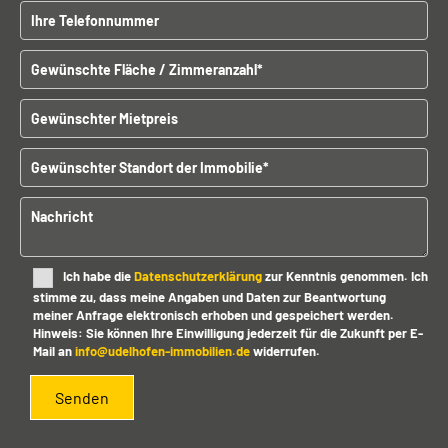
Telefonnummer
i
t
Gewünschte Fläche / Zimmeranzahl
t
e
l
Gewünschter Mietpreis
a
s
Gewünschter Standort der Immobilien
s
e
d
Nachricht
i
e
s
Ich habe die
Datenschutzerklärung
zur Kenntnis genommen. Ich
e
stimme zu, dass meine Angaben und Daten zur Beantwortung
s
meiner Anfrage elektronisch erhoben und gespeichert werden.
F
Hinweis: Sie können Ihre Einwilligung jederzeit für die Zukunft per E-
e
Mail an
info@udelhofen-immobilien.de
widerrufen.
l
d
l
e
e