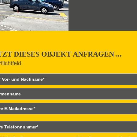
TZT DIESES OBJEKT ANFRAGEN ...
flichtfeld
r- und Nachname
rmenname
ailadresse
lefonnummer