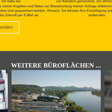
Ich habe die
Datenschutzerklärung
zur Kenntnis genommen. Ich stimm
s meine Angaben und Daten zur Beantwortung meiner Anfrage elektroni
oben und gespeichert werden. Hinweis: Sie können Ihre Einwilligung jed
 die Zukunft per E-Mail an
info@udelhofen-immobilien.de
widerrufen.
WEITERE BÜROFLÄCHEN ...