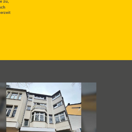
e zu,
sch
erzeit