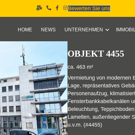
Bewerten Sie uns
HOME
NEWS
UNTERNEHMEN
IMMOBI
OBJEKT 4455
ca. 463 m²
Vermietung von modernen Bü
Lage, repräsentatives Gebä
Personenaufzug, klimatisie
Fensterbankkabelkanälen un
Beleuchtung, Teppichboden, 
Lamellen, außenliegender 
u.v.m. (#4455)