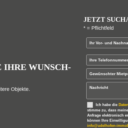
JETZT SUCH
* = Pflichtfeld
Vor - und Nachn
B
Telefonnummer
i
E IHRE WUNSCH-
t
Gewünschter Mie
t
e
Nachricht
itere Objekte.
l
a
Ich habe die
Date
s
stimme zu, dass mein
s
Anfrage elektronisch e
können Ihre Einwilligun
e
info@udelhofen-immob