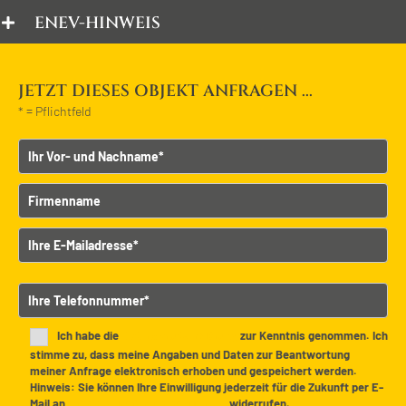
ENEV-HINWEIS
JETZT DIESES OBJEKT ANFRAGEN ...
* = Pflichtfeld
Vor- und Nachname
Firmenname
E-Mailadresse
B
Telefonnummer
i
t
t
Ich habe die
Datenschutzerklärung
zur Kenntnis genommen. Ich
e
stimme zu, dass meine Angaben und Daten zur Beantwortung
meiner Anfrage elektronisch erhoben und gespeichert werden.
l
Hinweis: Sie können Ihre Einwilligung jederzeit für die Zukunft per E-
a
Mail an
info@udelhofen-immobilien.de
widerrufen.