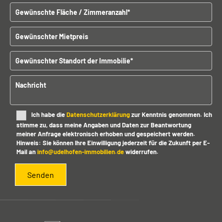
Gewünschte Fläche / Zimmeranzahl
t
e
l
Gewünschter Mietpreis
a
s
Gewünschter Standort der Immobilien
s
e
d
Nachricht
i
e
s
Ich habe die
Datenschutzerklärung
zur Kenntnis genommen. Ich
e
stimme zu, dass meine Angaben und Daten zur Beantwortung
s
meiner Anfrage elektronisch erhoben und gespeichert werden.
F
Hinweis: Sie können Ihre Einwilligung jederzeit für die Zukunft per E-
e
Mail an
info@udelhofen-immobilien.de
widerrufen.
l
d
l
e
e
r
.