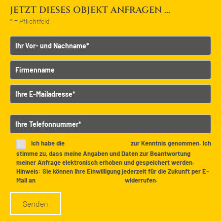
JETZT DIESES OBJEKT ANFRAGEN ...
* = Pflichtfeld
Vor- und Nachname
Firmenname
E-Mailadresse
B
Telefonnummer
i
t
t
Ich habe die
Datenschutzerklärung
zur Kenntnis genommen. Ich
e
stimme zu, dass meine Angaben und Daten zur Beantwortung
meiner Anfrage elektronisch erhoben und gespeichert werden.
l
Hinweis: Sie können Ihre Einwilligung jederzeit für die Zukunft per E-
a
Mail an
info@udelhofen-immobilien.de
widerrufen.
s
s
e
d