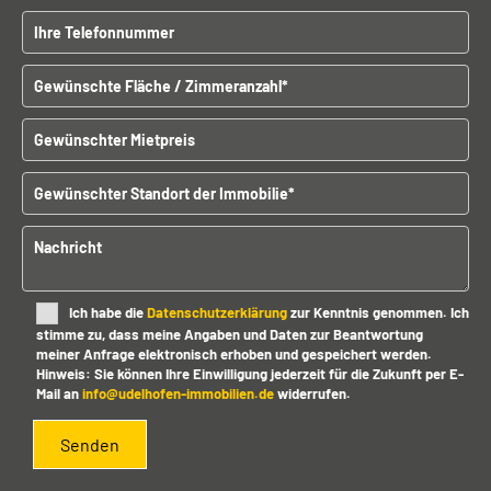
B
Telefonnummer
i
t
Gewünschte Fläche / Zimmeranzahl
t
e
l
Gewünschter Mietpreis
a
s
Gewünschter Standort der Immobilien
s
e
d
Nachricht
i
e
s
Ich habe die
Datenschutzerklärung
zur Kenntnis genommen. Ich
e
stimme zu, dass meine Angaben und Daten zur Beantwortung
s
meiner Anfrage elektronisch erhoben und gespeichert werden.
F
Hinweis: Sie können Ihre Einwilligung jederzeit für die Zukunft per E-
e
Mail an
info@udelhofen-immobilien.de
widerrufen.
l
d
l
e