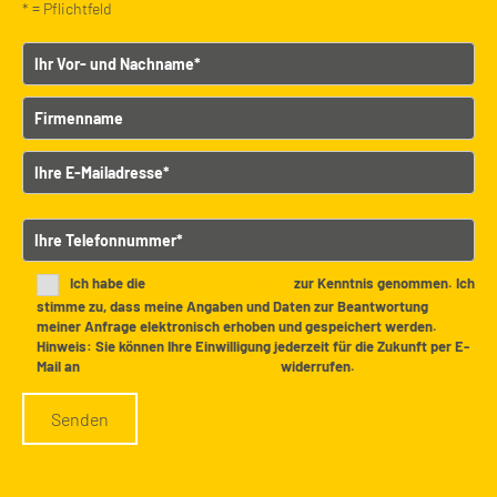
* = Pflichtfeld
Vor- und Nachname
Firmenname
E-Mailadresse
B
Telefonnummer
i
t
t
Ich habe die
Datenschutzerklärung
zur Kenntnis genommen. Ich
e
stimme zu, dass meine Angaben und Daten zur Beantwortung
meiner Anfrage elektronisch erhoben und gespeichert werden.
l
Hinweis: Sie können Ihre Einwilligung jederzeit für die Zukunft per E-
a
Mail an
info@udelhofen-immobilien.de
widerrufen.
s
s
e
d
i
e