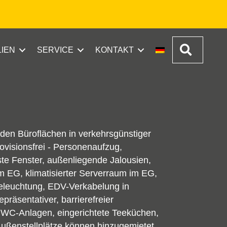
Suchen
LIEN
SERVICE
KONTAKT
en Büroflächen in verkehrsgünstiger
ovisionsfrei - Personenaufzug,
ste Fenster, außenliegende Jalousien,
 EG, klimatisierter Serverraum im EG,
eleuchtung, EDV-Verkabelung in
räsentativer, barrierefreier
 WC-Anlagen, eingerichtete Teeküchen,
Außenstellplätze können hinzugemietet