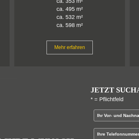
Mehr erfahren
JETZT SUCH
* = Pflichtfeld
Vor - und Nachn
B
Telefonnummer
i