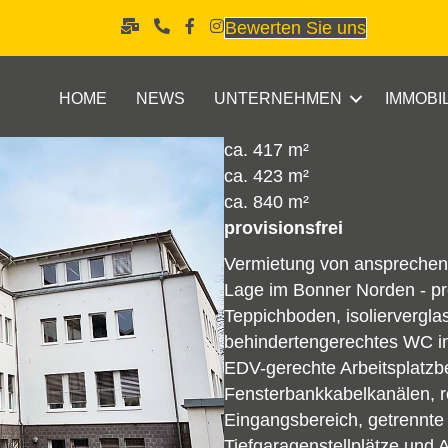
Bewerten Sie uns
HOME
NEWS
UNTERNEHMEN
IMMOBI
ca. 417 m²
ca. 423 m²
ca. 840 m²
provisionsfrei
Vermietung von ansprechend
Lage im Bonner Norden - pr
Teppichboden, isoliervergla
behindertengerechtes WC im
EDV-gerechte Arbeitsplatzb
Fensterbankkabelkanälen, rep
Eingangsbereich, getrennte
Tiefgaragenstellplätze und 