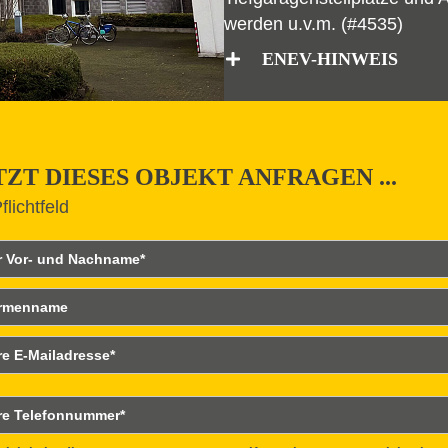
werden u.v.m. (#4535)
ENEV-HINWEIS
TZT DIESES OBJEKT ANFRAGEN ...
flichtfeld
r- und Nachname
rmenname
ailadresse
lefonnummer