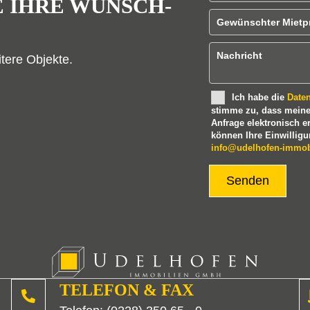
E IHRE WUNSCH-
t
Gewünschter Mie
t
e
Nachricht
itere Objekte.
l
a
Ich habe die
Date
s
stimme zu, dass mein
s
Anfrage elektronisch e
können Ihre Einwilligun
e
info@udelhofen-immob
d
i
e
s
e
s
F
e
TELEFON & FAX
l