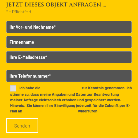
JETZT DIESES OBJEKT ANFRAGEN ...
* = Pflichtfeld
Vor- und Nachname
Firmenname
E-Mailadresse
B
Telefonnummer
i
t
t
Ich habe die
Datenschutzerklärung
zur Kenntnis genommen. Ich
e
stimme zu, dass meine Angaben und Daten zur Beantwortung
meiner Anfrage elektronisch erhoben und gespeichert werden.
l
Hinweis: Sie können Ihre Einwilligung jederzeit für die Zukunft per E-
a
Mail an
info@udelhofen-immobilien.de
widerrufen.
s
s
e
d
i