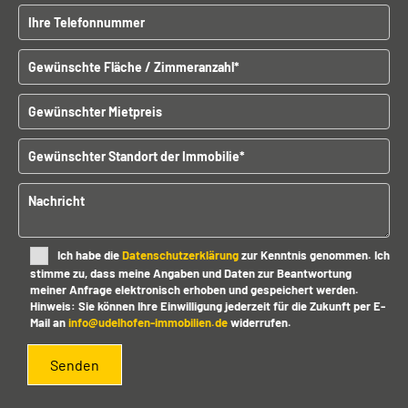
B
Telefonnummer
i
t
Gewünschte Fläche / Zimmeranzahl
t
e
l
Gewünschter Mietpreis
a
s
Gewünschter Standort der Immobilien
s
e
d
Nachricht
i
e
s
Ich habe die
Datenschutzerklärung
zur Kenntnis genommen. Ich
e
stimme zu, dass meine Angaben und Daten zur Beantwortung
s
meiner Anfrage elektronisch erhoben und gespeichert werden.
F
Hinweis: Sie können Ihre Einwilligung jederzeit für die Zukunft per E-
e
Mail an
info@udelhofen-immobilien.de
widerrufen.
l
d
l
e
e