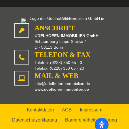
s
e
s
F
e
ANSCHRIFT
l
d
UDELHOFEN IMMOBILIEN GmbH
l
Schaumburg-Lippe-Straße 4
e
D - 53113 Bonn
e
TELEFON & FAX
r
Telefon: (0228) 350 65 - 0
.
Telefax: (0228) 350 65 - 20
MAIL & WEB
info@udelhofen-immobilien.de
www.udelhofen-immobilien.de
Kontaktdaten
AGB
Impressum
Datenschutzerklärung
Barrierefreiheitserklärung