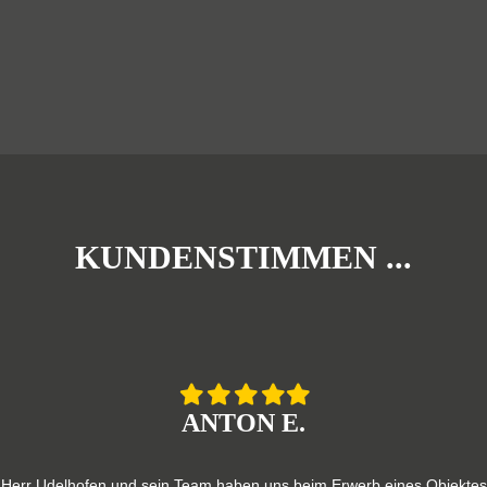
KUNDENSTIMMEN ...
Filled
Filled
Filled
Filled
Filled
star
star
star
star
star
ANTON E.
Herr Udelhofen und sein Team haben uns beim Erwerb eines Objektes