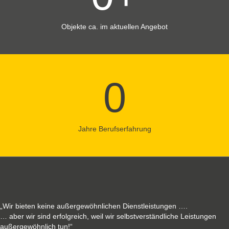
Objekte ca. im aktuellen Angebot
0
Jahre Berufs­erfahrung
EXZELLENTER SERVICE – NICHT NUR WORTE. EIN
VERSPRECHEN!
„Wir bieten keine außergewöhnlichen Dienstleistungen ….
… aber wir sind erfolgreich, weil wir selbstverständliche Leistungen
außergewöhnlich tun!“